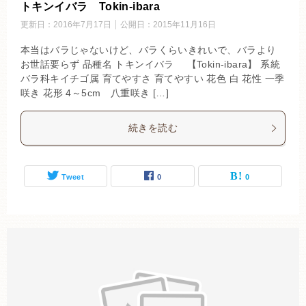
トキンイバラ Tokin-ibara
更新日：
2016年7月17日
公開日：
2015年11月16日
本当はバラじゃないけど、バラくらいきれいで、バラより
お世話要らず 品種名 トキンイバラ 【Tokin-ibara】 系統
バラ科キイチゴ属 育てやすさ 育てやすい 花色 白 花性 一季
咲き 花形 4～5cm 八重咲き […]
続きを読む
Tweet
0
0