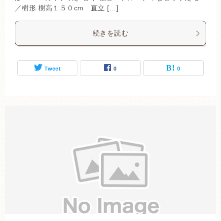
／樹形 樹高１５０cm 直立 […]
続きを読む
Tweet
0
0