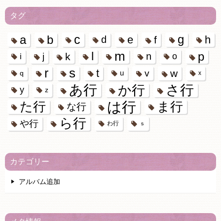
タグ
c
a
b
g
e
h
d
f
m
l
p
k
n
i
j
o
r
s
t
w
v
u
q
x
あ行
か行
さ行
y
z
は行
た行
ま行
な行
ら行
や行
わ行
ｓ
カテゴリー
アルバム追加