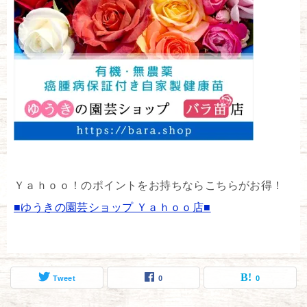
Ｙａｈｏｏ！のポイントをお持ちならこちらがお得！
■ゆうきの園芸ショップ Ｙａｈｏｏ店■
Tweet
0
0