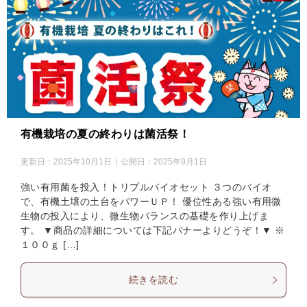
有機栽培の夏の終わりは菌活祭！
更新日：
2025年10月1日
公開日：
2025年9月1日
強い有用菌を投入！トリプルバイオセット ３つのバイオ
で、有機土壌の土台をパワーＵＰ！ 優位性ある強い有用微
生物の投入により、微生物バランスの基礎を作り上げま
す。 ▼商品の詳細については下記バナーよりどうぞ！▼ ※
１００ｇ […]
続きを読む