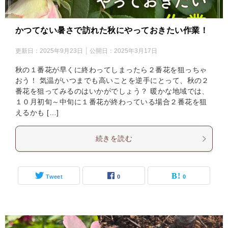
かつてない暑さで訪れた秋にやっておきたい作業！
更新日：
2025年9月23日
公開日：
2025年3月17日
秋の１番花が早くに終わってしまったら２番花を狙っちゃ
おう！ 気温がいつまでも高いことを逆手にとって、秋の２
番花を狙ってみるのはいかがでしょう？ 暖かな地域では、
１０月初旬～中旬に１番花が終わっている場合２番花を狙
えるかも […]
続きを読む
Tweet
0
0