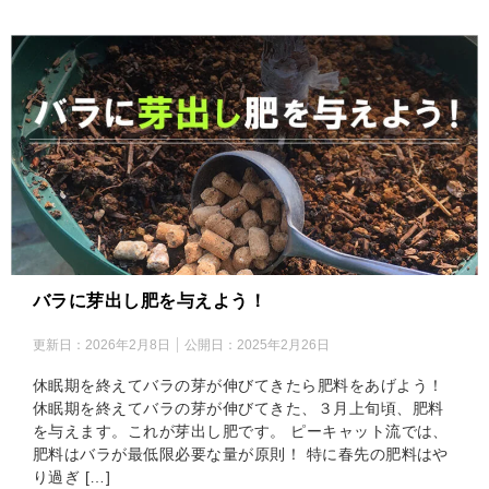
バラに芽出し肥を与えよう！
更新日：
2026年2月8日
公開日：
2025年2月26日
休眠期を終えてバラの芽が伸びてきたら肥料をあげよう！
休眠期を終えてバラの芽が伸びてきた、３月上旬頃、肥料
を与えます。これが芽出し肥です。 ピーキャット流では、
肥料はバラが最低限必要な量が原則！ 特に春先の肥料はや
り過ぎ […]