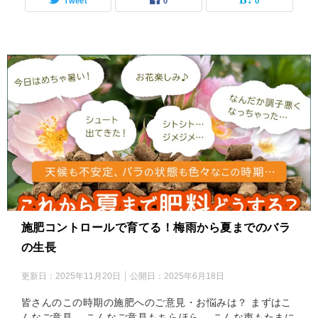
Tweet
0
0
施肥コントロールで育てる！梅雨から夏までのバラ
の生長
更新日：
2025年11月20日
公開日：
2025年6月18日
皆さんのこの時期の施肥へのご意見・お悩みは？ まずはこ
んなご意見… こんなご意見もちらほら… こんな声もたまに