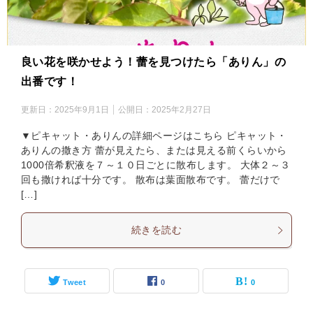
良い花を咲かせよう！蕾を見つけたら「ありん」の
出番です！
更新日：
2025年9月1日
公開日：
2025年2月27日
▼ピキャット・ありんの詳細ページはこちら ピキャット・
ありんの撒き方 蕾が見えたら、または見える前くらいから
1000倍希釈液を７～１０日ごとに散布します。 大体２～３
回も撒ければ十分です。 散布は葉面散布です。 蕾だけで
[…]
続きを読む
Tweet
0
0