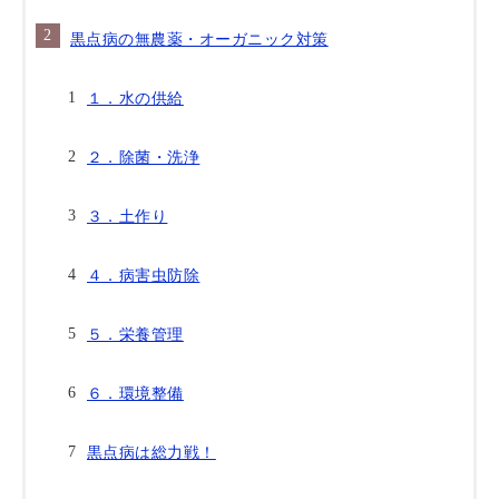
黒点病の無農薬・オーガニック対策
１．水の供給
２．除菌・洗浄
３．土作り
４．病害虫防除
５．栄養管理
６．環境整備
黒点病は総力戦！