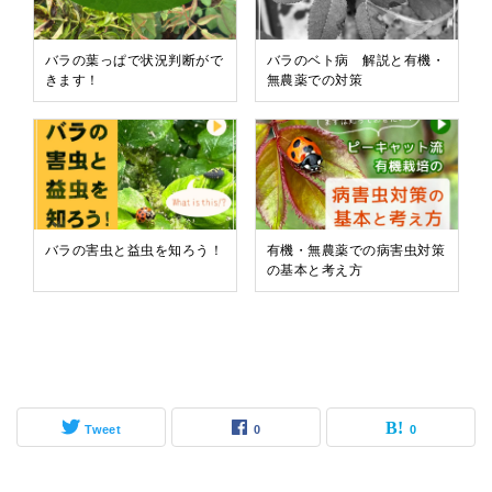
バラの葉っぱで状況判断がで
バラのベト病 解説と有機・
きます！
無農薬での対策
バラの害虫と益虫を知ろう！
有機・無農薬での病害虫対策
の基本と考え方
Tweet
0
0