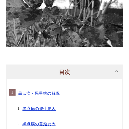
目次
黒点病・黒星病の解説
黒点病の発生要因
黒点病の蔓延要因