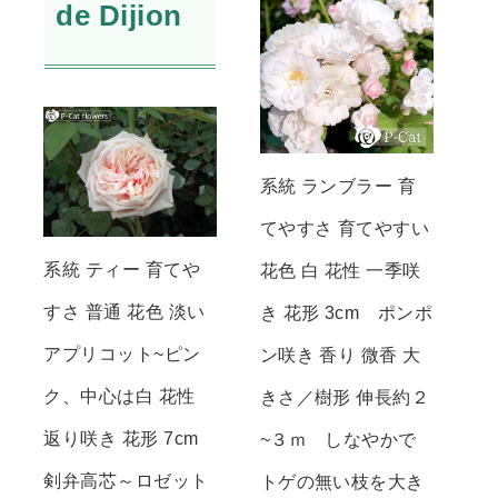
de Dijion
系統 ランブラー 育
てやすさ 育てやすい
系統 ティー 育てや
花色 白 花性 一季咲
すさ 普通 花色 淡い
き 花形 3cm ポンポ
アプリコット~ピン
ン咲き 香り 微香 大
ク、中心は白 花性
きさ／樹形 伸長約２
返り咲き 花形 7cm
~３ｍ しなやかで
剣弁高芯～ロゼット
トゲの無い枝を大き