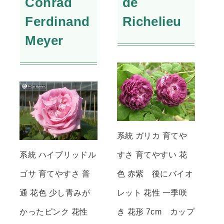
Conrad
de
Ferdinand
Richelieu
Meyer
系統 ガリカ 育てや
系統 ハイブリッドル
すさ 育てやすい 花
ゴサ 育てやすさ 普
色 赤紫 後にバイオ
通 花色 少し青みが
レット 花性 一季咲
かったピンク 花性
き 花形 7cm カップ