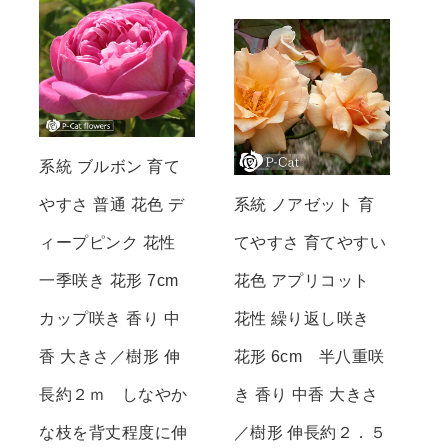
系統 ブルボン 育て
やすさ 普通 花色 デ
系統 ノアゼット 育
ィープピンク 花性
てやすさ 育てやすい
一季咲き 花形 7cm
花色 アプリコット
カップ咲き 香り 中
花性 繰り返し咲き
香 大きさ／樹形 伸
花形 6cm 半八重咲
長約２ｍ しなやか
き 香り 中香 大きさ
な枝を背丈程度に伸
／樹形 伸長約２．５