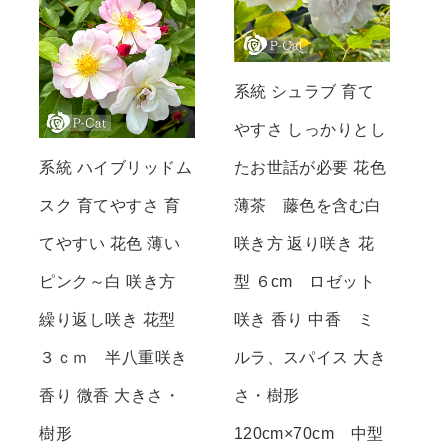
系統 シュラブ 育て
やすさ しっかりとし
系統 ハイブリッドム
たお世話が必要 花色
スク 育てやすさ 育
薄茶 藤色を含む白
てやすい 花色 薄い
咲き方 返り咲き 花
ピンク～白 咲き方
型 ６cm ロゼット
繰り返し咲き 花型
咲き 香り 中香 ミ
３ｃｍ 半八重咲き
ルラ、スパイス 大き
香り 微香 大きさ・
さ・樹形
樹形
120cm×70cm 中型