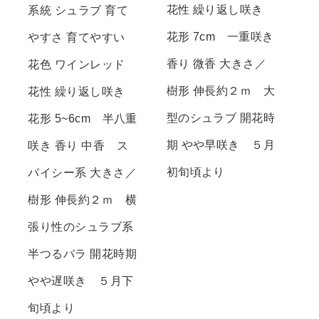
花性 繰り返し咲き
系統 シュラブ 育て
花形 7cm 一重咲き
やすさ 育てやすい
香り 微香 大きさ／
花色 ワインレッド
樹形 伸長約２ｍ 大
花性 繰り返し咲き
型のシュラブ 開花時
花形 5~6cm 半八重
期 やや早咲き ５月
咲き 香り 中香 ス
初旬頃より
パイシー系 大きさ／
樹形 伸長約２ｍ 横
張り性のシュラブ系
半つるバラ 開花時期
やや遅咲き ５月下
旬頃より