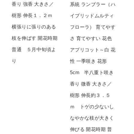
香り 強香 大きさ／
系統 ランブラー（ハ
樹形 伸長１．２ｍ
イブリッドムルティ
横張りに張りのある
フローラ） 育てやす
枝を伸ばす 開花時期
さ 育てやすい 花色
普通 ５月中旬頃よ
アプリコット～白 花
り
性 一季咲き 花形
5cm 半八重ト咲き
香り 微香 大きさ／
樹形 伸長約３．５
ｍ トゲの少ないし
なやかな枝が大きく
伸びる 開花時期 普