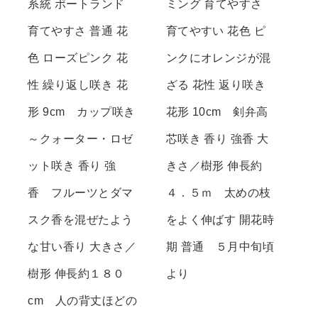
系統 ポートランド
ミング 育てやすさ
育てやすさ 普通 花
育てやすい 花色 ピ
色 ローズピンク 花
ンクにオレンジが混
性 繰り返し咲き 花
ざる 花性 返り咲き
形 9cm カップ咲き
花形 10cm 剣弁高
～クォーター・ロゼ
芯咲き 香り 強香 大
ット咲き 香り 強
きさ／樹形 伸長約
香 フルーツとダマ
４．５ｍ 太めの枝
スク香を混ぜたよう
をよく伸ばす 開花時
な甘い香り 大きさ／
期 普通 ５月中旬頃
樹形 伸長約１８０
より
cm 人の背丈ほどの