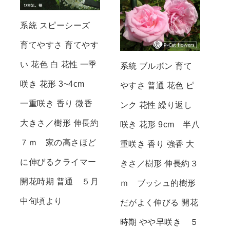
系統 スピーシーズ
育てやすさ 育てやす
い 花色 白 花性 一季
系統 ブルボン 育て
咲き 花形 3~4cm
やすさ 普通 花色 ピ
一重咲き 香り 微香
ンク 花性 繰り返し
大きさ／樹形 伸長約
咲き 花形 9cm 半八
７ｍ 家の高さほど
重咲き 香り 強香 大
に伸びるクライマー
きさ／樹形 伸長約３
開花時期 普通 ５月
ｍ ブッシュ的樹形
中旬頃より
だがよく伸びる 開花
時期 やや早咲き ５