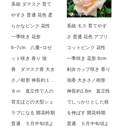
系統 ダマスク 育て
やすさ 普通 花色 柔
らかなピンク 花性
系統 モス 育てやす
一季咲き 花形
さ 普通 花色 アプリ
6~7cm 八重~ロゼ
コットピンク 花性
ット咲き 香り 強
一季咲き 花形 8cm
香 ダマスク香 大き
剣弁カップ咲き 香り
さ／樹形 伸長約１．
強香 大きさ／樹形
８ｍ 直立性で人の
伸長約1.8m 直立性
背丈ほどの大型シュ
でしっかりとした枝
ラブになる 開花時期
を伸ばす 開花時期
普通 ５月中旬頃よ
普通 ５月中旬頃よ