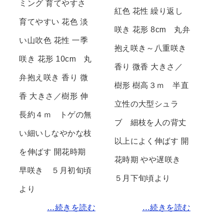
ミング 育てやすさ
紅色 花性 繰り返し
育てやすい 花色 淡
咲き 花形 8cm 丸弁
い山吹色 花性 一季
抱え咲き～八重咲き
咲き 花形 10cm 丸
香り 微香 大きさ／
弁抱え咲き 香り 微
樹形 樹高３ｍ 半直
香 大きさ／樹形 伸
立性の大型シュラ
長約４ｍ トゲの無
ブ 細枝を人の背丈
い細いしなやかな枝
以上によく伸ばす 開
を伸ばす 開花時期
花時期 やや遅咲き
早咲き ５月初旬頃
５月下旬頃より
より
…続きを読む
…続きを読む