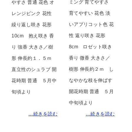
ミング 育てやすさ
やすさ 普通 花色 オ
育てやすい 花色 淡
レンジピンク 花性
いアプリコット色 花
繰り返し咲き 花形
性 返り咲き 花形
10cm 抱え咲き 香
8cm ロゼット咲き
り 強香 大きさ／樹
香り 微香 大きさ／
形 伸長約１．５ｍ
樹形 伸長約２ｍ し
直立性のシュラブ 開
なやかな枝を伸ばす
花時期 普通 ５月中
開花時期 普通 ５月
旬頃より
中旬頃より
…続きを読む
…続きを読む