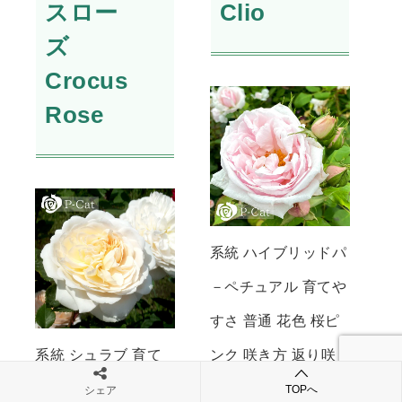
スロー
Clio
ズ
Crocus
Rose
系統 ハイブリッドパ
－ペチュアル 育てや
すさ 普通 花色 桜ピ
系統 シュラブ 育て
ンク 咲き方 返り咲
やすさ 普通 花色 ク
き 花型 8cm カップ
TOPへ
シェア