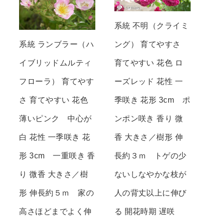
系統 不明（クライミ
系統 ランブラー（ハ
ング） 育てやすさ
イブリッドムルティ
育てやすい 花色 ロ
フローラ） 育てやす
ーズレッド 花性 一
さ 育てやすい 花色
季咲き 花形 3cm ポ
薄いピンク 中心が
ンポン咲き 香り 微
白 花性 一季咲き 花
香 大きさ／樹形 伸
形 3cm 一重咲き 香
長約３ｍ トゲの少
り 微香 大きさ／樹
ないしなやかな枝が
形 伸長約５ｍ 家の
人の背丈以上に伸び
高さほどまでよく伸
る 開花時期 遅咲