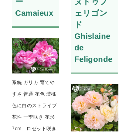
ー
ヌドゥフ
Camaieux
ェリゴン
ド
Ghislaine
de
Feligonde
系統 ガリカ 育てや
すさ 普通 花色 濃桃
色に白のストライプ
花性 一季咲き 花形
7cm ロゼット咲き