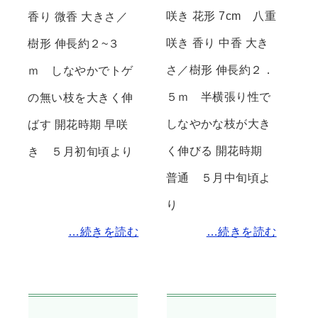
咲き 花形 7cm 八重
香り 微香 大きさ／
咲き 香り 中香 大き
樹形 伸長約２~３
さ／樹形 伸長約２．
ｍ しなやかでトゲ
５ｍ 半横張り性で
の無い枝を大きく伸
しなやかな枝が大き
ばす 開花時期 早咲
く伸びる 開花時期
き ５月初旬頃より
普通 ５月中旬頃よ
り
…続きを読む
…続きを読む