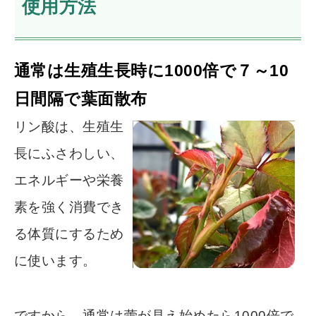
使用方法
通常は生殖生長時に1000倍で７～10
日間隔で葉面散布
リン酸は、生殖生
長にふさわしい、
エネルギーや栄養
素を強く消費でき
る体質にするため
に使います。
ですから、通常は蕾が見え始めたら1000倍で