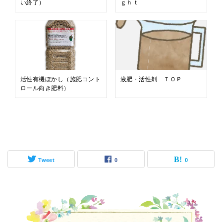
い終了）
ｇｈｔ
活性有機ぼかし（施肥コント
液肥・活性剤 ＴＯＰ
ロール向き肥料）
Tweet
0
0