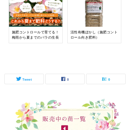
施肥コントロールで育てる！
活性有機ぼかし（施肥コント
梅雨から夏までのバラの生長
ロール向き肥料）
Tweet
0
0