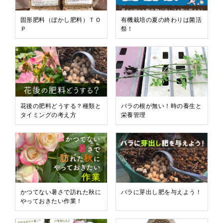
固形肥料（ぼかし肥料）ＴＯ
有機栽培の夏の終わりは菌活
Ｐ
祭！
花後の肥料どうする？種類と
バラの根が無い！時の養生と
タイミングの考え方
栄養管理
かつてない暑さで訪れた秋に
バラに芽出し肥を与えよう！
やっておきたい作業！