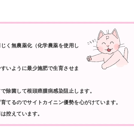
同じく無農薬化（化学農薬を使用し
やすいように最少施肥で生育させま
アで除菌して根頭癌腫病感染阻止します。
ず育てるのでサイトカイニン優勢を心がけています。
用は控えています。