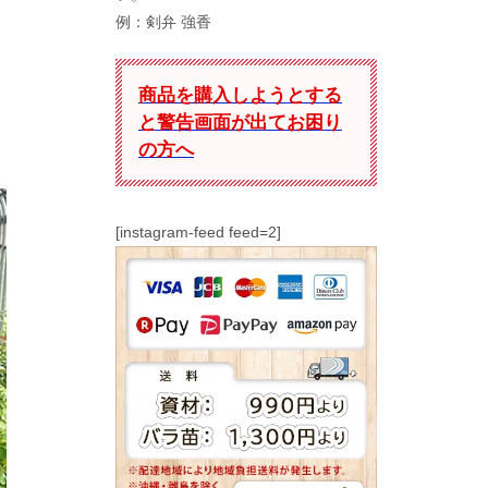
例：剣弁 強香
商品を購入しようとする
と警告画面が出てお困り
の方へ
[instagram-feed feed=2]