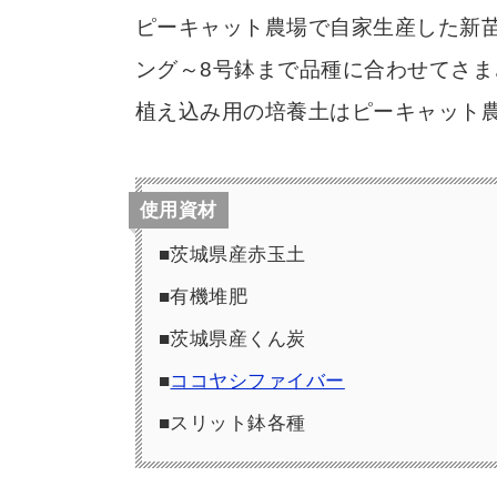
ピーキャット農場で自家生産した新
ング～8号鉢まで品種に合わせてさま
植え込み用の培養土はピーキャット
使用資材
■茨城県産赤玉土
■有機堆肥
■茨城県産くん炭
■
ココヤシファイバー
■スリット鉢各種