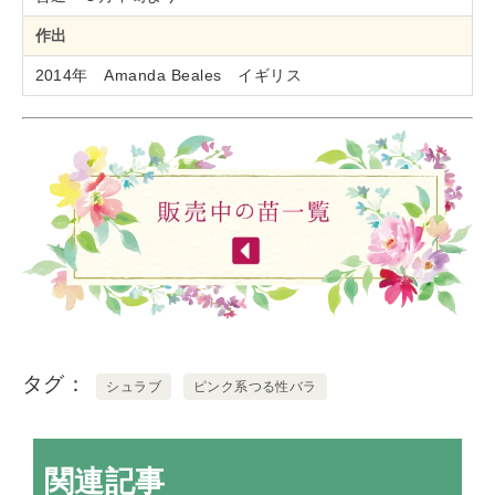
作出
2014年 Amanda Beales イギリス
タグ
シュラブ
ピンク系つる性バラ
関連記事