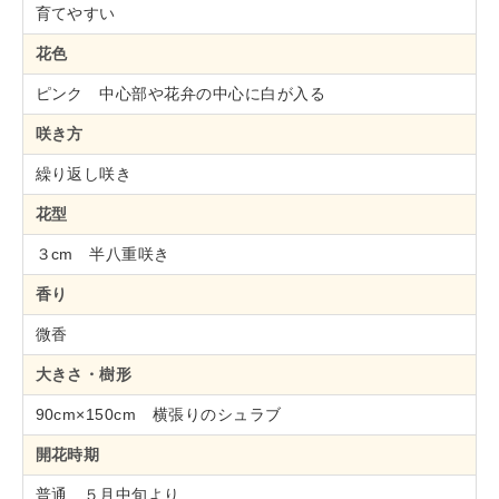
育てやすい
花色
ピンク 中心部や花弁の中心に白が入る
咲き方
繰り返し咲き
花型
３cm 半八重咲き
香り
微香
大きさ・樹形
90cm×150cm 横張りのシュラブ
開花時期
普通 ５月中旬より