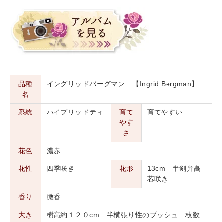
品種
イングリッドバーグマン 【Ingrid Bergman】
名
系統
ハイブリッドティ
育て
育てやすい
やす
さ
花色
濃赤
花性
四季咲き
花形
13cm 半剣弁高
芯咲き
香り
微香
大き
樹高約１２０cm 半横張り性のブッシュ 枝数