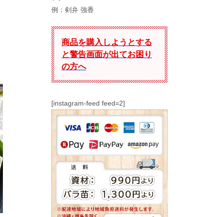
例：剣弁 強香
商品を購入しようとする
と警告画面が出てお困り
の方へ
[instagram-feed feed=2]