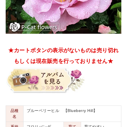
★カートボタンの表示がないものは売り切れ
もしくは現在販売を行っておりません★
品種
ブルーベリーヒル 【Blueberry Hill】
名
系統
フロリバンダ
育て
育てやすい