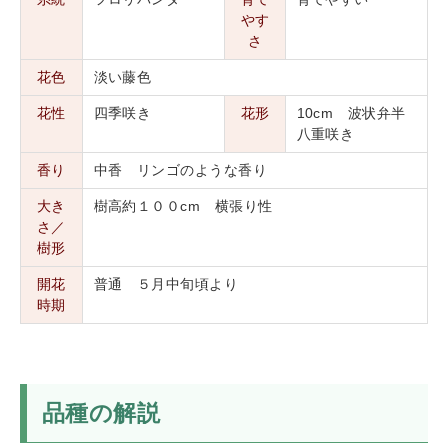
やす
さ
花色
淡い藤色
花性
四季咲き
花形
10cm 波状弁半
八重咲き
香り
中香 リンゴのような香り
大き
樹高約１００cm 横張り性
さ／
樹形
開花
普通 ５月中旬頃より
時期
品種の解説