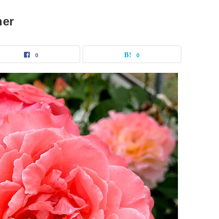
er
0
0