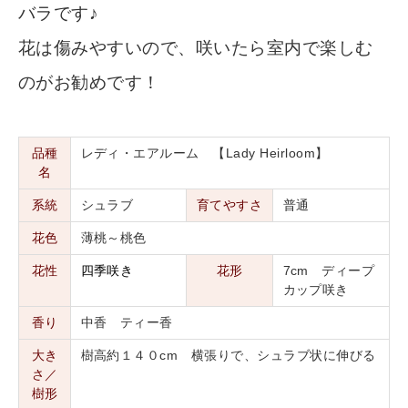
バラです♪
花は傷みやすいので、咲いたら室内で楽しむ
のがお勧めです！
品種
レディ・エアルーム 【Lady Heirloom】
名
系統
シュラブ
育てやすさ
普通
花色
薄桃～桃色
花性
四季咲き
花形
7cm ディープ
カップ咲き
香り
中香 ティー香
大き
樹高約１４０cm 横張りで、シュラブ状に伸びる
さ／
樹形