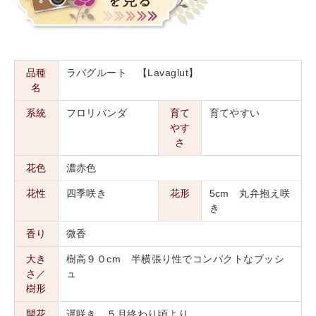
品種
ラバグルート 【Lavaglut】
名
系統
フロリバンダ
育て
育てやすい
やす
さ
花色
濃赤色
花性
四季咲き
花形
5cm 丸弁抱え咲
き
香り
微香
大き
樹高９０cm 半横張り性でコンパクトなブッシ
さ／
ュ
樹形
開花
遅咲き ５月終わり頃より