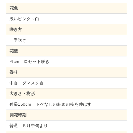
花色
淡いピンク～白
咲き方
一季咲き
花型
６cm ロゼット咲き
香り
中香 ダマスク香
大きさ・樹形
伸長150cm トゲなしの細めの枝を伸ばす
開花時期
普通 ５月中旬より