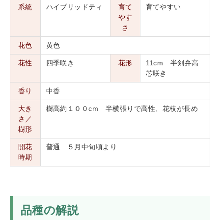
系統
ハイブリッドティ
育て
育てやすい
やす
さ
花色
黄色
花性
四季咲き
花形
11cm 半剣弁高
芯咲き
香り
中香
大き
樹高約１００cm 半横張りで高性、花枝が長め
さ／
樹形
開花
普通 ５月中旬頃より
時期
品種の解説