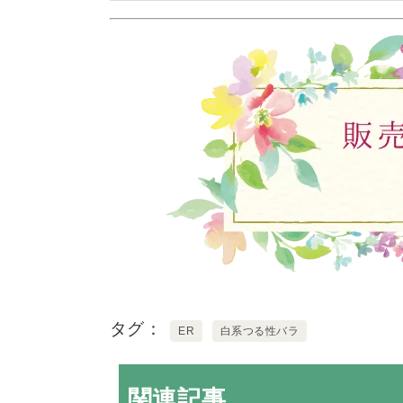
タグ
ER
白系つる性バラ
関連記事