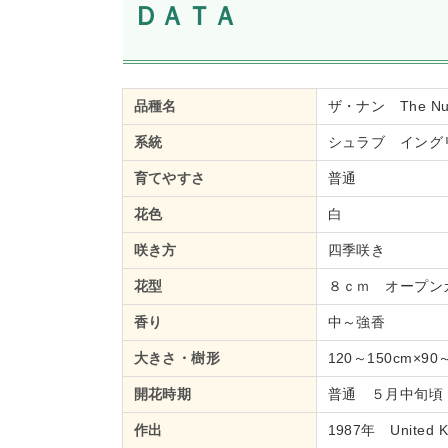
ＤＡＴＡ
品種名
ザ・ナン The Nu
系統
シュラブ イング
育てやすさ
普通
花色
白
咲き方
四季咲き
花型
８ｃｍ オープン
香り
中～強香
大きさ・樹形
120～150cm×
開花時期
普通 ５月中旬頃
作出
1987年 United K