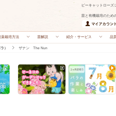
ピーキャットローズ
苗と有機栽培のため
農薬栽培方法
苗解説
紹介・サービス
品
バラ）
ザナン The Nun