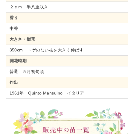
２ｃｍ 半八重咲き
香り
中香
大きさ・樹形
350cm トゲのない枝を大きく伸ばす
開花時期
普通 ５月初旬頃
作出
1961年 Quinto Mansuino イタリア