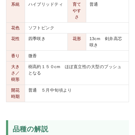
系統
ハイブリッドティ
育て
普通
やす
さ
花色
ソフトピンク
花性
四季咲き
花形
13cm 剣弁高芯
咲き
香り
微香
大き
樹高約１５０cm ほぼ直立性の大型のブッシュ
さ／
となる
樹形
開花
普通 ５月中旬頃より
時期
品種の解説