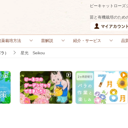
ピーキャットローズ
苗と有機栽培のため
農薬栽培方法
苗解説
紹介・サービス
品
バラ）
星光 Seikou