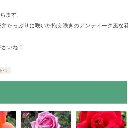
育ちます。
花弁たっぷりに咲いた抱え咲きのアンティーク風な
下さいね！
性バラ