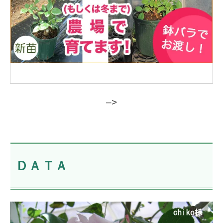
–>
ＤＡＴＡ