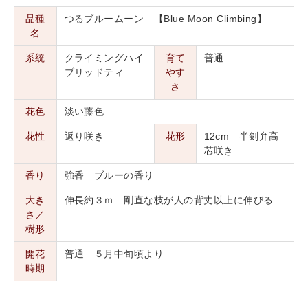
品種
つるブルームーン 【Blue Moon Climbing】
名
系統
クライミングハイ
育て
普通
ブリッドティ
やす
さ
花色
淡い藤色
花性
返り咲き
花形
12cm 半剣弁高
芯咲き
香り
強香 ブルーの香り
大き
伸長約３ｍ 剛直な枝が人の背丈以上に伸びる
さ／
樹形
開花
普通 ５月中旬頃より
時期