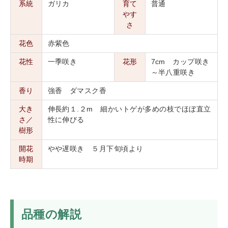
系統
ガリカ
育て
普通
やす
さ
花色
赤紫色
花性
一季咲き
花形
7cm カップ咲き
～半八重咲き
香り
強香 ダマスク香
大き
伸長約１.２m 細かいトゲが多めの枝でほぼ直立
さ／
性に伸びる
樹形
開花
やや遅咲き ５月下旬頃より
時期
品種の解説