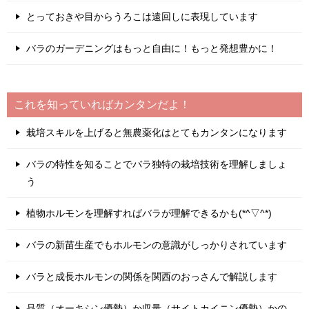
とっておきや目からうろこは遠回しに表現しています
バラのガーデニングはもっと自由に！もっと発想豊かに！
これを知っていればカンタンだよ！
栽培スキルを上げると無農薬化はとてもカンタンになります
バラの特性を知ることでバラ独特の栽培技術を理解しましょ
う
植物ホルモンを理解すればバラが理解できるかも(*^▽^*)
バラの新苗生産でもホルモンの意識がしっかりされています
バラと成長ホルモンの関係を関西のおっさんで解説します
品質（オーキシン優勢）か収量（サイトカイニン優勢）かの