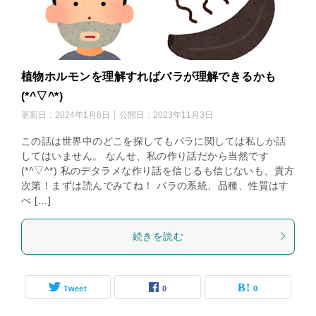
植物ホルモンを理解すればバラが理解できるかも
(*^▽^*)
更新日：
2024年1月6日
公開日：
2023年11月3日
この話は世界中のどこを探してもバラに関しては私しか話
してはいません。 なんせ、私の作り話だから当然です
(*^▽^*) 私のデタラメな作り話を信じるも信じないも、貴方
次第！まずは読んでみてね！ バラの系統、品種、性質はす
べ […]
続きを読む
Tweet
0
0