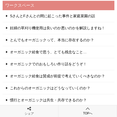
ワークスペース
SさんとFさんとの間に起こった事件と家庭菜園の話
妊婦の草刈り機使用は良いのか悪いのかを解説しますね！
とんでもオーガニックって、本当に存在するのか？
オーガニック給食で思う、とても残念なこと…
オーガニックでのおもしろい作り話をどうぞ！
オーガニック給食は賛成が前提で考えていくべきなのか？
これからのオーガニックはどうなっていくのか？
慣行とオーガニックは共生・共存できるのか？
「植物栽培＝農業」で語られているからわけがわからなくな
TOPへ
シェア