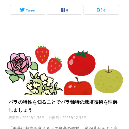
Tweet
0
0
バラの特性を知ることでバラ独特の栽培技術を理解
しましょう
更新日：
2024年1月6日
公開日：
2023年12月8日
「薔薇は栽培を覚える上で最高の教材」 私が昔からよく言